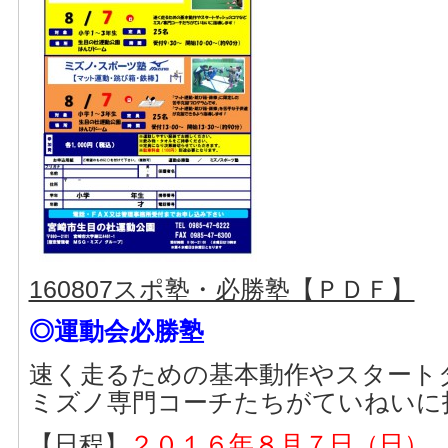
160807スポ塾・必勝塾【ＰＤＦ】
◎運動会必勝塾
速く走るための基本動作やスタート
ミズノ専門コーチたちがていねいに
【日程】
２０１６年８月７日（日）