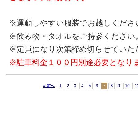
※運動しやすい服装でお越しくださ
※飲み物・タオルをご持参ください
※定員になり次第締め切らせていた
※駐車料金１００円別途必要となり
« 前へ
1
2
3
4
5
6
7
8
9
10
1