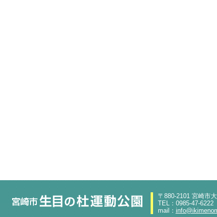
〒880-2101 宮崎市
TEL：0985-47-6222
mail：
info@ikimenom