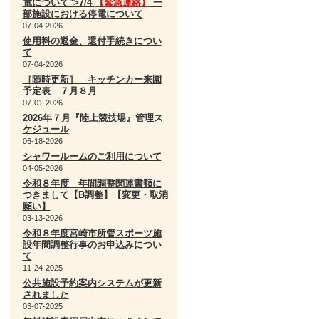
電について">7/4
【緊急連絡】
一
部施設における停電について
07-04-2026
使用料の返金、還付手続きについ
て
07-04-2026
［随時更新］ キッチンカー来園
予定表 ７月８月
07-01-2026
2026年７月『陸上競技場』管理ス
ケジュール
06-18-2026
シャワールームのご利用について
04-05-2026
令和８年度 年間調整関連書類に
つきまして【B調整】【変更・取消
願い】
03-13-2026
令和８年度宮崎市所管スポーツ施
設年間調整行事のお申込みについ
て
11-24-2025
公共施設予約案内システムが更新
されました
03-07-2025