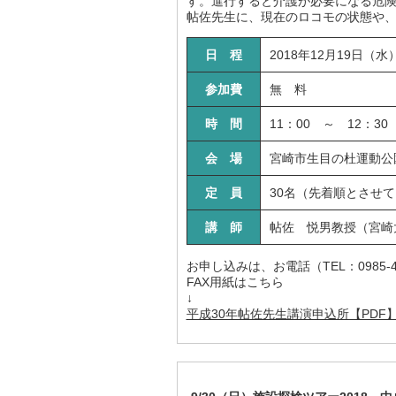
す。進行すると介護が必要になる危
帖佐先生に、現在のロコモの状態や
日 程
2018年12月19日（水
参加費
無 料
時 間
11：00 ～ 12：3
会 場
宮崎市生目の杜運動公
定 員
30名（先着順とさせ
講 師
帖佐 悦男教授（宮崎
お申し込みは、お電話（TEL：0985-
FAX用紙はこちら
↓
平成30年帖佐先生講演申込所【PDF