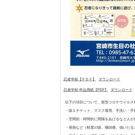
忍者学校【ＰＤＦ】
ダウンロード
忍者学校-申込用紙【PDF】
ダウンロード
以下の項目について、新型コロナウイルス
・咳エチケット、マスク着用、手洗い・手
・空間的・時間的に間隔をあけるなど人が
・発熱など（軽度の咳、咽頭痛、強いだる