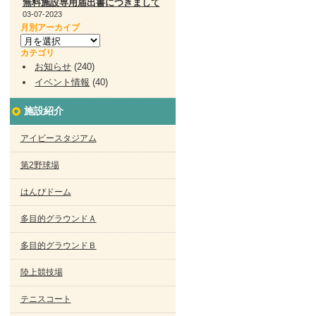
無料施設専用届出書につきまして
03-07-2023
月別アーカイブ
カテゴリ
お知らせ
(240)
イベント情報
(40)
施設紹介
アイビースタジアム
第2野球場
はんぴドーム
多目的グラウンドＡ
多目的グラウンドＢ
陸上競技場
テニスコート