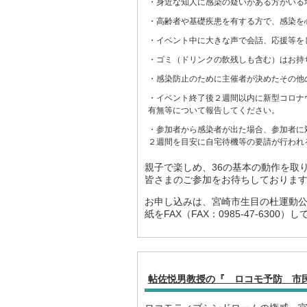
・身近な知人に感染の疑いがある方がいる
・高齢者や基礎疾患を有する方で、感染を
・イベント中に大きな声で会話、応援等を
・ゴミ（ドリンクの飲残しも含む）はお持
・感染防止のために主催者が決めたその他
・イベント終了後２週間以内に新型コロナ
有無等について報告してください。
・参加者から感染者が出た場合、参加者に
２週間を目安に自宅待機等の要請が行われ
親子で楽しめ、36の基本の動作を取
皆さまのご参加をお待ちしておりま
お申し込みは、宮崎市生目の杜運動公園 
紙をFAX（FAX：0985-47-6300
帖佐悦男教授の『 ロコモ予防 市