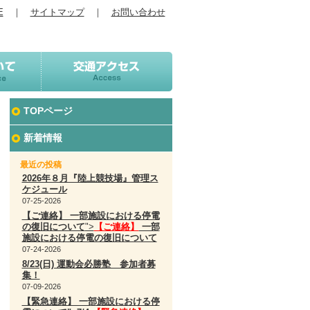
E
｜
サイトマップ
｜
お問い合わせ
TOPページ
新着情報
最近の投稿
2026年８月『陸上競技場』管理ス
ケジュール
07-25-2026
【ご連絡】 一部施設における停電
の復旧について
">
【ご連絡】
一部
施設における停電の復旧について
07-24-2026
8/23(日) 運動会必勝塾 参加者募
集！
07-09-2026
【緊急連絡】 一部施設における停