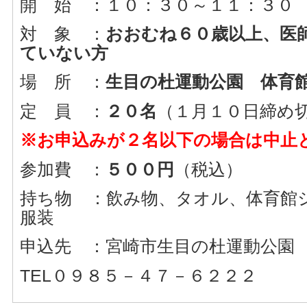
開 始 ：１０：３０～１１：３０
対 象 ：
おおむね６０歳以上、医
ていない方
場 所 ：
生目の杜運動公園 体育
定 員 ：
２０名
（１月１０日締め
※お申込みが２名以下の場合は中止
参加費 ：
５００円
（税込）
持ち物 ：飲み物、タオル、体育館
服装
申込先 ：宮崎市生目の杜運動公園
TEL０９８５－４７－６２２２