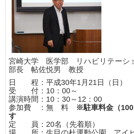
宮崎大学 医学部 リハビリテーシ
部長 帖佐悦男 教授
日 程：平成30年1月21日（日）
受 付：10：00～
講演時間：10：30～12：00
参加費 ：無 料
※駐車料金（10
す
定 員：20名（先着順）
場 所：生目の杜運動公園 アイ