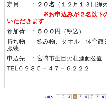
定員 ：
２０名
（１２月１３日締
※お申込みが２名以下の場
いただきます
参加費 ：
５００円
（税込）
持ち物 ：飲み物、タオル、体育館
服装
申込先 ：宮崎市生目の杜運動公園
TEL０９８５－４７－６２２２
« 前へ
1
2
3
4
5
6
7
8
9