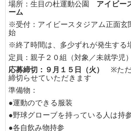
場所：生目の杜運動公園
アイビー
ーム
※受付：アイビースタジアム正面玄
始
※終了時間は、多少ずれが発生する
定員：親子２０組（対象／未就学児
応募締切：９月１５日（火）
※ただ
締切らせていただきます
準備物：
●運動のできる服装
●野球グローブを持っている人は持
●各自飲み物持参