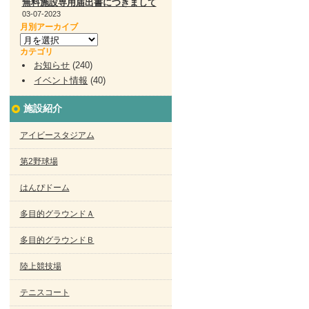
無料施設専用届出書につきまして
03-07-2023
月別アーカイブ
カテゴリ
お知らせ
(240)
イベント情報
(40)
施設紹介
アイビースタジアム
第2野球場
はんぴドーム
多目的グラウンドＡ
多目的グラウンドＢ
陸上競技場
テニスコート