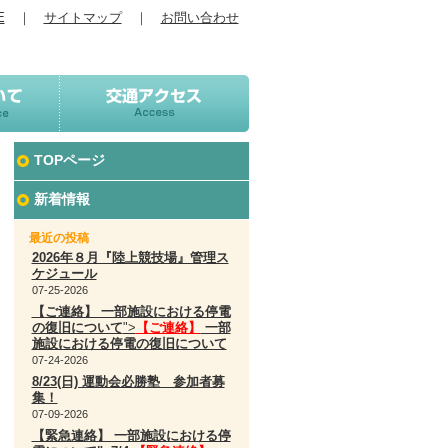
E
｜
サイトマップ
｜
お問い合わせ
TOPページ
新着情報
最近の投稿
2026年８月『陸上競技場』管理ス
ケジュール
07-25-2026
【ご連絡】 一部施設における停電
の復旧について
">
【ご連絡】
一部
施設における停電の復旧について
07-24-2026
8/23(日) 運動会必勝塾 参加者募
集！
07-09-2026
【緊急連絡】 一部施設における停