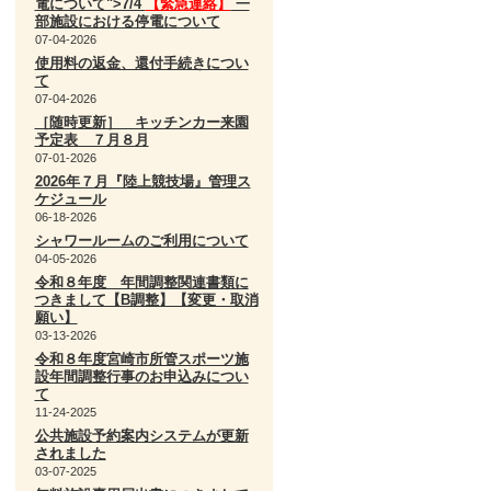
電について">7/4
【緊急連絡】
一
部施設における停電について
07-04-2026
使用料の返金、還付手続きについ
て
07-04-2026
［随時更新］ キッチンカー来園
予定表 ７月８月
07-01-2026
2026年７月『陸上競技場』管理ス
ケジュール
06-18-2026
シャワールームのご利用について
04-05-2026
令和８年度 年間調整関連書類に
つきまして【B調整】【変更・取消
願い】
03-13-2026
令和８年度宮崎市所管スポーツ施
設年間調整行事のお申込みについ
て
11-24-2025
公共施設予約案内システムが更新
されました
03-07-2025