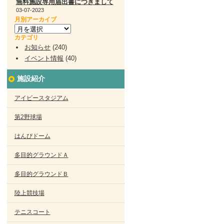
無料施設専用届出書につきまして
03-07-2023
月別アーカイブ
カテゴリ
お知らせ
(240)
イベント情報
(40)
施設紹介
アイビースタジアム
第2野球場
はんぴドーム
多目的グラウンドＡ
多目的グラウンドＢ
陸上競技場
テニスコート