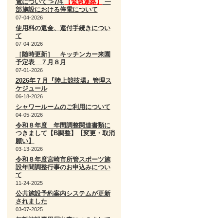
電について">7/4
【緊急連絡】
一
部施設における停電について
07-04-2026
使用料の返金、還付手続きについ
て
07-04-2026
［随時更新］ キッチンカー来園
予定表 ７月８月
07-01-2026
2026年７月『陸上競技場』管理ス
ケジュール
06-18-2026
シャワールームのご利用について
04-05-2026
令和８年度 年間調整関連書類に
つきまして【B調整】【変更・取消
願い】
03-13-2026
令和８年度宮崎市所管スポーツ施
設年間調整行事のお申込みについ
て
11-24-2025
公共施設予約案内システムが更新
されました
03-07-2025