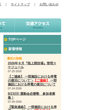
E
｜
サイトマップ
｜
お問い合わせ
TOPページ
新着情報
最近の投稿
2026年８月『陸上競技場』管理ス
ケジュール
07-25-2026
【ご連絡】 一部施設における停電
の復旧について
">
【ご連絡】
一部
施設における停電の復旧について
07-24-2026
8/23(日) 運動会必勝塾 参加者募
集！
07-09-2026
【緊急連絡】 一部施設における停