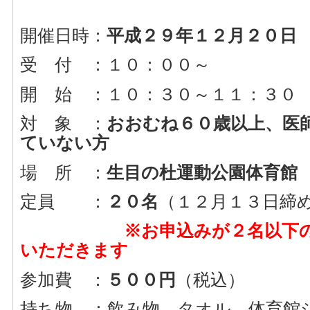
開催日時：
平成２９年１２月２０日
受 付 ：１０：００～
開 始 ：１０：３０～１１：３０
対 象 ：
おおむね６０歳以上、医
ていない方
場 所 ：
生目の杜運動公園体育館
定員 ：
２０名
（１２月１３日締
※お申込みが２名以下の場
いただきます
参加費 ：
５００円
（税込）
持ち物 ：飲み物、タオル、体育館