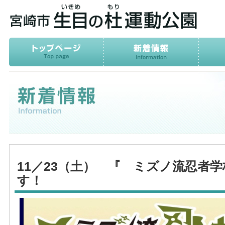
11／23（土） 『 ミズノ流忍者
す！