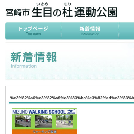
%e3%82%a6%e3%82%a9%e3%83%bc%e3%82%ad%e3%83%b