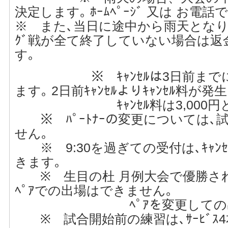
決定します｡ ﾎｰﾑﾍﾟｰｼﾞ 又は お
※ また､当日に途中から雨天となり
ｸﾞ戦が全て終了していない場合は
す｡
※ ｷｬﾝｾﾙは3日前までに
ます｡ 2日前ｷｬﾝｾﾙよりｷｬﾝｾﾙ料が発
ｷｬﾝｾﾙ料は3,000円と
※ ﾊﾟｰﾄﾅｰの変更については､
せん｡
※ 9:30を過ぎての受付は､ｷｬﾝ
きます｡
※ 生目の杜 月例大会で優勝され
ﾍﾟｱでの出場はできません｡
ﾍﾟｱを変更しての出場
※ 試合開始前の練習は､ｻｰﾋﾞｽ