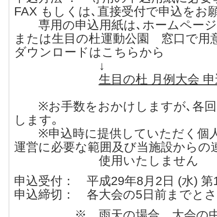
FAX もしくは､直接受付で申込をお
専用の申込用紙は､ホームページ
または生目の杜運動公園 窓口で用
ダウンロードはこちらから
↓
生目の杜 月例大会 申込
※お手数をおかけしますが､各回
します｡
※申込時に提供していただく個人情報
運営に必要な範囲及び当施設からの
使用いたしません
申込受付： 平成29年8月2日 (水) 
申込締切： 各大会の5日前までとさ
※ 雨天の場合、大会の中止は