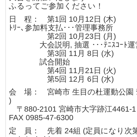
ふるってご参加ください！
日 程： 第1回 10月12日 (木) 
ﾄﾘｰ､参加料支払･･･管理事務所
第2回 10月23日 (月) 
大会説明, 抽選 ･･･ﾃﾆｽｺｰﾄ運
第3回 11月 8日 (水) 
試合開始
第4回 11月21日 (火)
第5回 12月 6日 (水)
会 場： 宮崎市 生目の杜運動公園 ﾃﾆ
)
〒880-2101 宮崎市大字跡江4461-1 TE
FAX 0985-47-6300
定 員： 先着 24組 (定員になり次第