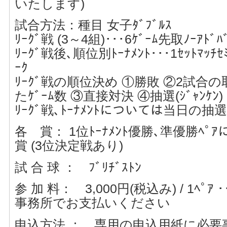
いたします)
試合方法：種目 女子ﾀﾞﾌﾞﾙｽ
ﾘｰｸﾞ戦 (3～4組)･･･6ｹﾞｰﾑ先取ﾉｰｱﾄﾞﾊ
ﾘｰｸﾞ戦後､順位別ﾄｰﾅﾒﾝﾄ･･･1ｾｯﾄﾏｯﾁｾﾐｱ
ｰｸ
ﾘｰｸﾞ戦の順位決め ①勝敗 ②2試合の取
たｹﾞｰﾑ数 ③直接対決 ④抽選(ｼﾞｬﾝｹﾝ)
ﾘｰｸﾞ戦､ﾄｰﾅﾒﾝﾄについては当日の抽
各 賞： 1位ﾄｰﾅﾒﾝﾄ優勝､準優勝ﾍﾟ
賞 (3位決定戦あり)
試 合 球 ： ﾌﾞﾘﾁﾞｽﾄﾝ
参 加 料： 3,000円(税込み) / 1ﾍﾟ
事務所でお支払いください
申込方法 ： 専用の申込用紙に必要