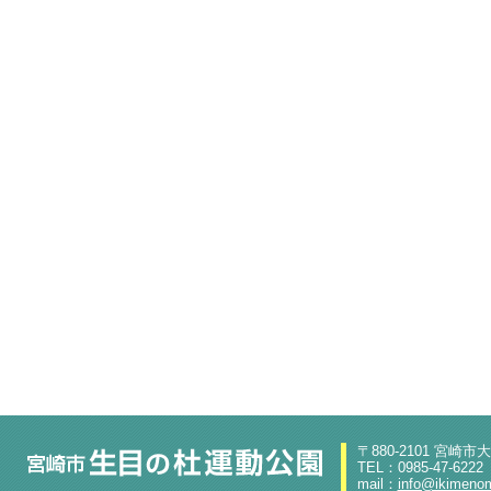
〒880-2101 宮崎市
TEL：0985-47-6222
mail：
info@ikimenom