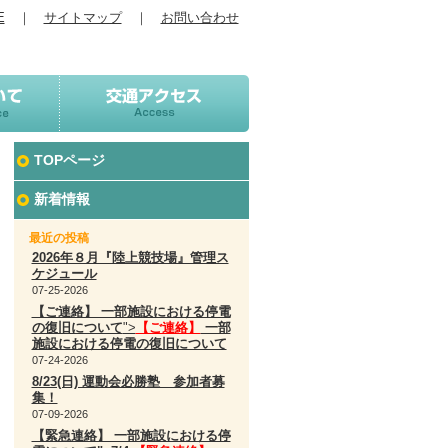
E
｜
サイトマップ
｜
お問い合わせ
TOPページ
新着情報
最近の投稿
2026年８月『陸上競技場』管理ス
ケジュール
07-25-2026
【ご連絡】 一部施設における停電
の復旧について
">
【ご連絡】
一部
施設における停電の復旧について
07-24-2026
8/23(日) 運動会必勝塾 参加者募
集！
07-09-2026
【緊急連絡】 一部施設における停