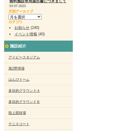
無料施設専用届出書につきまして
03-07-2023
月別アーカイブ
カテゴリ
お知らせ
(240)
イベント情報
(40)
施設紹介
アイビースタジアム
第2野球場
はんぴドーム
多目的グラウンドＡ
多目的グラウンドＢ
陸上競技場
テニスコート