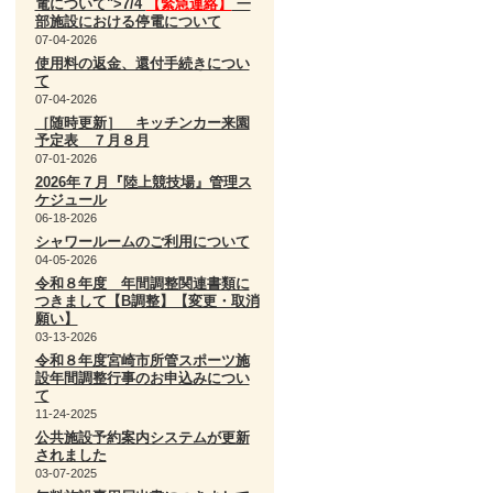
電について">7/4
【緊急連絡】
一
部施設における停電について
07-04-2026
使用料の返金、還付手続きについ
て
07-04-2026
［随時更新］ キッチンカー来園
予定表 ７月８月
07-01-2026
2026年７月『陸上競技場』管理ス
ケジュール
06-18-2026
シャワールームのご利用について
04-05-2026
令和８年度 年間調整関連書類に
つきまして【B調整】【変更・取消
願い】
03-13-2026
令和８年度宮崎市所管スポーツ施
設年間調整行事のお申込みについ
て
11-24-2025
公共施設予約案内システムが更新
されました
03-07-2025