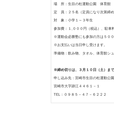
場 所：生目の杜運動公園 体育館
定 員：２５名（定員になり次第締
対 象：小学１～３年生
参加費：１,０００円（税込）、駐車
※運動会必勝塾にも参加の方は５００
※お支払いは当日申し受けます。
準備物：飲み物、タオル、体育館シ
※締め切りは、３月１０日（土）ま
申し込み先：宮崎市生目の杜運動公
宮崎市大字跡江４４６１－１
TEL：０９８５－４７－６２２２