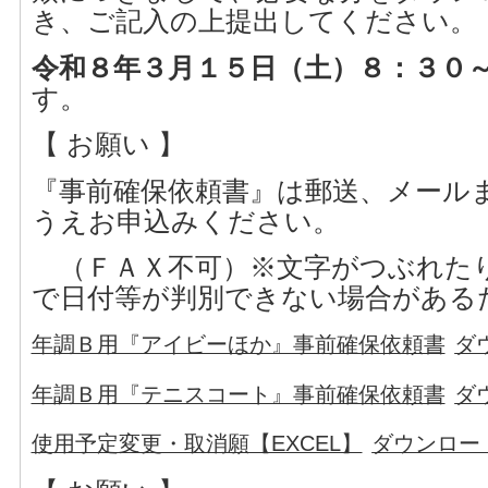
き、ご記入の上提出してください。
令和８年３月１５日（土）８：３
す。
【 お願い 】
『事前確保依頼書』は郵送、メールま
うえお申込みください。
（ＦＡＸ不可）※文字がつぶれた
で日付等が判別できない場合がある
年調Ｂ用『アイビーほか』事前確保依頼書
ダ
年調Ｂ用『テニスコート』事前確保依頼書
ダ
使用予定変更・取消願【EXCEL】
ダウンロー